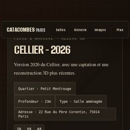
CATACOMBES
PARIS
Salles
Histoire
Images
Plan
FICHE D'ARCHIVE · RELEVÉ 3D
CELLIER - 2026
Version 2026 du Cellier, avec une captation et une
reconstruction 3D plus récentes.
Quartier ·
Petit Montrouge
Profondeur ·
23m
Type ·
Salle aménagée
Adresse ·
22 Rue du Père Corentin, 75014
Paris
3D
VR
AR