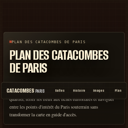
PLAN DES CATACOMBES DE PARIS
PLAN DES CATACOMBES
DE PARIS
Cette page sert de lecture cartographique du réseau
CATACOMBES
PARIS
Salles
Histoire
Images
Plan
documenté sur Catacombes.xyz : filtrer les salles par
quartier, relier les lieux aux fiches éditoriales et naviguer
entre les points d'intérêt du Paris souterrain sans
transformer la carte en guide d'accès.