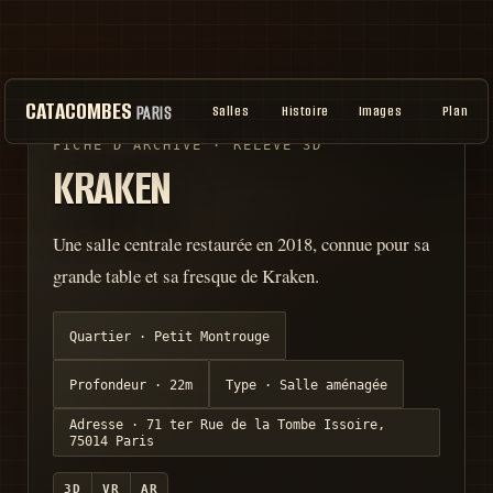
CATACOMBES
PARIS
Salles
Histoire
Images
Plan
FICHE D'ARCHIVE · RELEVÉ 3D
KRAKEN
Une salle centrale restaurée en 2018, connue pour sa
grande table et sa fresque de Kraken.
Quartier ·
Petit Montrouge
Profondeur ·
22m
Type ·
Salle aménagée
Adresse ·
71 ter Rue de la Tombe Issoire,
75014 Paris
3D
VR
AR