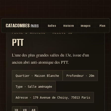
CATACOMBES
PARIS
Salles
Histoire
Images
Plan
FICHE D'ARCHIVE · RELEVÉ 3D
PTT
L'une des plus grandes salles du 13e, issue d'un
ancien abri anti-atomique des PTT.
Quartier ·
Maison Blanche
Profondeur ·
20m
Type ·
Salle aménagée
Adresse ·
179 Avenue de Choisy, 75013 Paris
3D
VR
AR