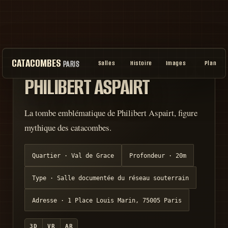
CATACOMBES
PARIS
Salles
Histoire
Images
Plan
FICHE D'ARCHIVE · RELEVÉ 3D
PHILIBERT ASPAIRT
La tombe emblématique de Philibert Aspairt, figure
mythique des catacombes.
Quartier ·
Val de Grace
Profondeur ·
20m
Type ·
Salle documentée du réseau souterrain
Adresse ·
1 Place Louis Marin, 75005 Paris
3D
VR
AR